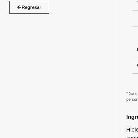
Regresar
* Se u
person
Ingr
Hiel