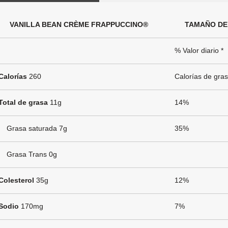
VANILLA BEAN CRÈME FRAPPUCCINO®
TAMAÑO DE 
% Valor diario *
Calorías
260
Calorías de gra
Total de grasa
11g
14%
Grasa saturada 7g
35%
Grasa Trans 0g
Colesterol
35g
12%
Sodio
170mg
7%