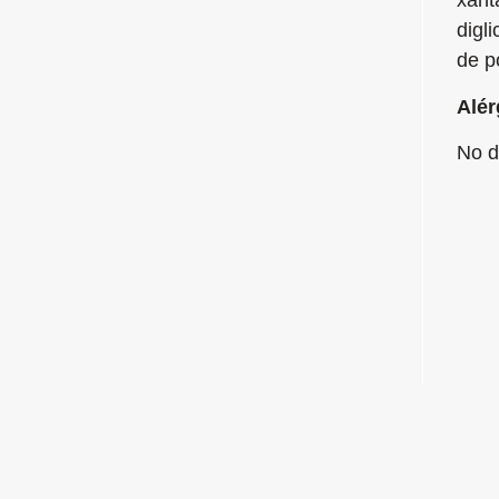
xant
digl
de po
Alér
No d