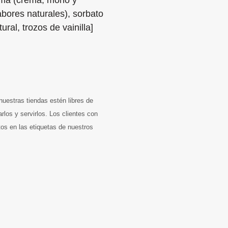
rema (crema, mono y
sabores naturales), sorbato
ural, trozos de vainilla]
uestras tiendas estén libres de
los y servirlos. Los clientes con
tos en las etiquetas de nuestros