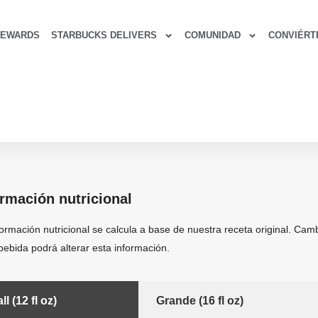
REWARDS
STARBUCKS DELIVERS
COMUNIDAD
CONVIÉRT
ormación nutricional
formación nutricional se calcula a base de nuestra receta original. Cam
bebida podrá alterar esta información.
ll (12 fl oz)
Grande (16 fl oz)