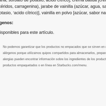
ana, sorbato de potasio, ácido cítrico], crema batida [c
icéridos, carragenina), jarabe de vainilla (azúcar, agua, 
tasio, ‘acido cítrico)], vainilla en polvo [azúcar, sabor nat
genos:
isponibles para este artículo.
No podemos garantizar que los productos no empacados que se sirven en n
alérgenos porque utilizamos quipos compartidos para almacenarlos, preparar
alergias pueden encontrar información sobre los ingredientes de los produc
productos empaquetados o en línea en Starbucks.com/menu.