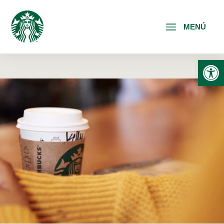
MENÚ
Abrir