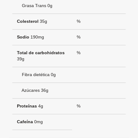
Grasa Trans 0g
Colesterol
35g
%
Sodio
190mg
%
Total de carbohidratos
%
39g
Fibra dietética 0g
Azúcares 36g
Proteínas
4g
%
Cafeína
0mg